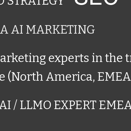
EO STRATEGY
A AI MARKETING
rketing experts in the 
e (North America, EMEA
AI / LLMO EXPERT EME