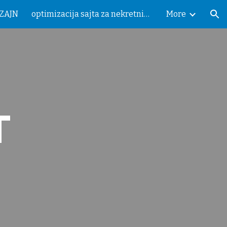
IZAJN
optimizacija sajta za nekretnine
More
ion
T