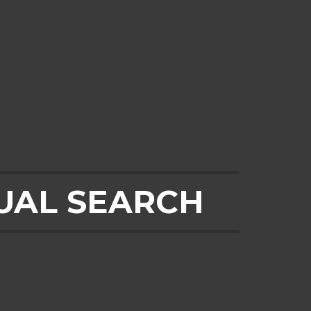
UAL SEARCH
²