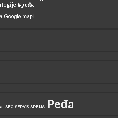
rategije #peđa
 na Google mapi
P
eđa
- SEO SERVIS SRBIJA
je