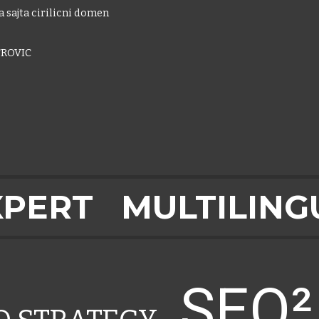
 sajta cirilicni domen
ROVIC
XPERT
MULTILING
SEO