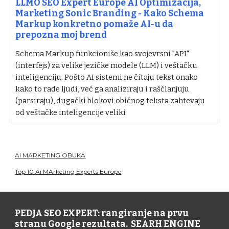
LLMO SEO Expert Europe AI Optimizacija,
Marketing Sonic Branding - Kako Schema
Markup konkretno pomaže AI-u da
prepozna moj brend
Schema Markup funkcioniše kao svojevrsni "API"
(interfejs) za velike jezičke modele (LLM) i veštačku
inteligenciju. Pošto AI sistemi ne čitaju tekst onako
kako to rade ljudi, već ga analiziraju i raščlanjuju
(parsiraju), dugački blokovi običnog teksta zahtevaju
od veštačke inteligencije veliki
AI MARKETING OBUKA
Top 10 Ai MArketing Experts Europe
PEDJA SEO EXPERT: rangiranje na prvu
stranu Google rezultata. SEARH ENGINE