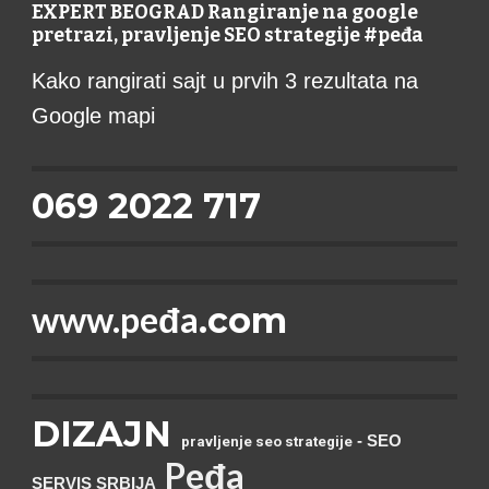
EXPERT BEOGRAD Rangiranje na google
pretrazi, pravljenje SEO strategije #peđa
Kako rangirati sajt u prvih 3 rezultata na
Google mapi
069 2022 717
www.peđa
.com
DIZAJN
- SEO
pravljenje seo strategije
P
eđa
SERVIS SRBIJA