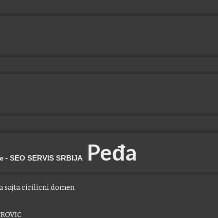
P
eđa
- SEO SERVIS SRBIJA
je
 sajta cirilicni domen
ROVIC