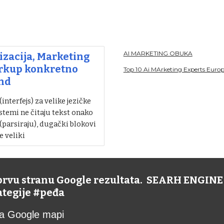
AI MARKETING OBUKA
zacija, Marketing
arkup konkretno
Top 10 Ai MArketing Experts Euro
nd
nterfejs) za velike jezičke
stemi ne čitaju tekst onako
 (parsiraju), dugački blokovi
e veliki
 prvu stranu Google rezultata. SEARH ENGI
rategije #peđa
 na Google mapi