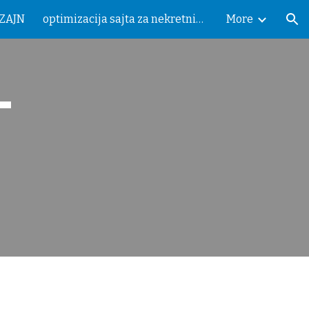
IZAJN
optimizacija sajta za nekretnine
More
ion
 