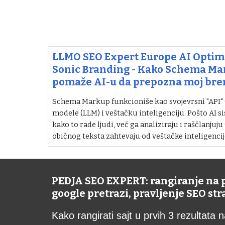
LLMO SEO Expert Europe AI Optimi
Sonic Branding - Kako Schema M
pomaže AI-u da prepozna moj bre
Schema Markup funkcioniše kao svojevrsni "API" (i
modele (LLM) i veštačku inteligenciju. Pošto AI si
kako to rade ljudi, već ga analiziraju i raščlanjuju
običnog teksta zahtevaju od veštačke inteligencij
PEDJA SEO EXPERT: rangiranje na
google pretrazi, pravljenje SEO st
Kako rangirati sajt u prvih 3 rezultata