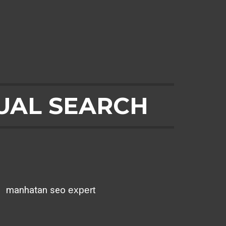
UAL SEARCH
²
manhatan seo
expert