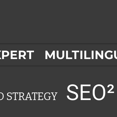
XPERT
MULTILING
SEO
EO STRATEGY