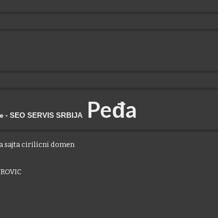
P
eđa
- SEO SERVIS SRBIJA
je
 sajta cirilicni domen
ROVIC