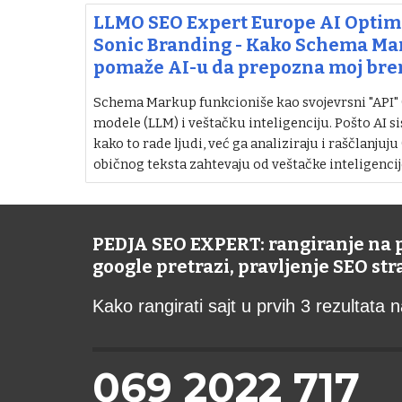
LLMO SEO Expert Europe AI Optimi
Sonic Branding - Kako Schema M
pomaže AI-u da prepozna moj bre
Schema Markup funkcioniše kao svojevrsni "API" (i
modele (LLM) i veštačku inteligenciju. Pošto AI si
kako to rade ljudi, već ga analiziraju i raščlanjuju
običnog teksta zahtevaju od veštačke inteligencij
PEDJA SEO EXPERT: rangiranje na
google pretrazi, pravljenje SEO st
Kako rangirati sajt u prvih 3 rezultata
069 2022 717