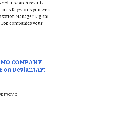
red in search results
rances Keywords you were
ization Manager Digital
r Top companies your
LIMO COMPANY
 on DeviantArt
PETROVIC