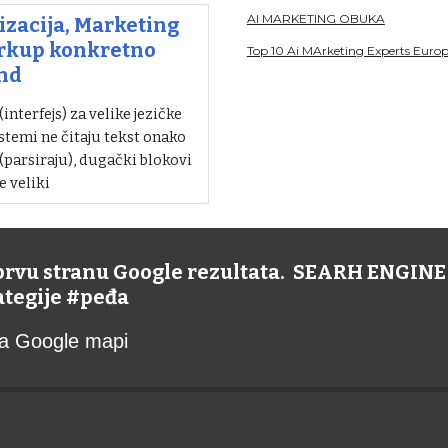
AI MARKETING OBUKA
zacija, Marketing
arkup konkretno
Top 10 Ai MArketing Experts Euro
nd
nterfejs) za velike jezičke
stemi ne čitaju tekst onako
 (parsiraju), dugački blokovi
e veliki
 prvu stranu Google rezultata. SEARH ENGI
rategije #peđa
 na Google mapi