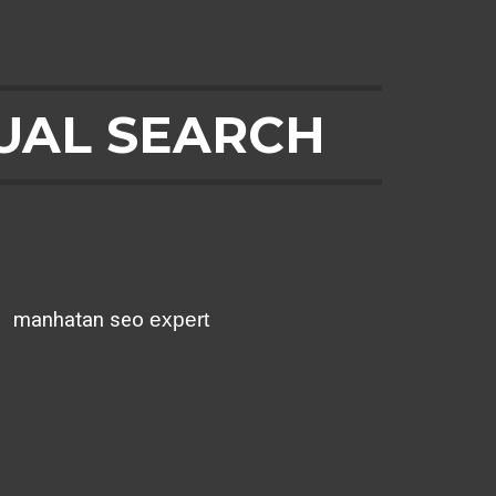
UAL SEARCH
²
manhatan seo
expert