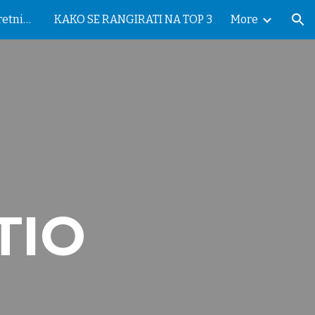
optimizacija sajta za nekretnine
KAKO SE RANGIRATI NA TOP 3
More
ion
TIO
S