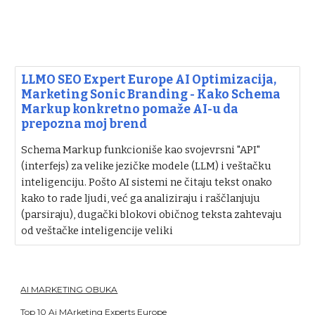
LLMO SEO Expert Europe AI Optimizacija,
Marketing Sonic Branding - Kako Schema
Markup konkretno pomaže AI-u da
prepozna moj brend
Schema Markup funkcioniše kao svojevrsni "API"
(interfejs) za velike jezičke modele (LLM) i veštačku
inteligenciju. Pošto AI sistemi ne čitaju tekst onako
kako to rade ljudi, već ga analiziraju i raščlanjuju
(parsiraju), dugački blokovi običnog teksta zahtevaju
od veštačke inteligencije veliki
AI MARKETING OBUKA
Top 10 Ai MArketing Experts Europe