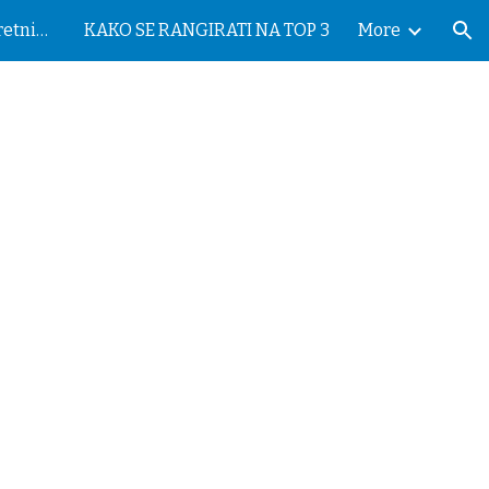
optimizacija sajta za nekretnine
KAKO SE RANGIRATI NA TOP 3
More
ion