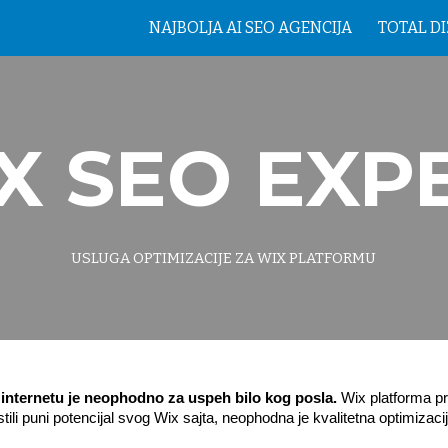
NAJBOLJA AI SEO AGENCIJA
TOTAL D
ip to main content
Skip to navigat
X SEO EXP
USLUGA OPTIMIZACIJE ZA WIX PLATFORMU
internetu je neophodno za uspeh bilo kog posla.
Wix platforma pru
tili puni potencijal svog Wix sajta, neophodna je kvalitetna optimizacij