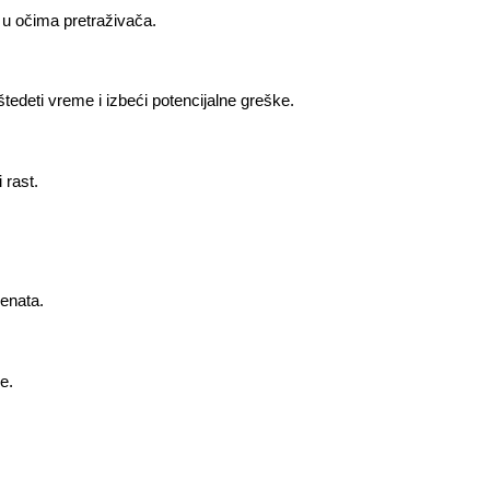
t u očima pretraživača.
edeti vreme i izbeći potencijalne greške.
 rast.
jenata.
e.