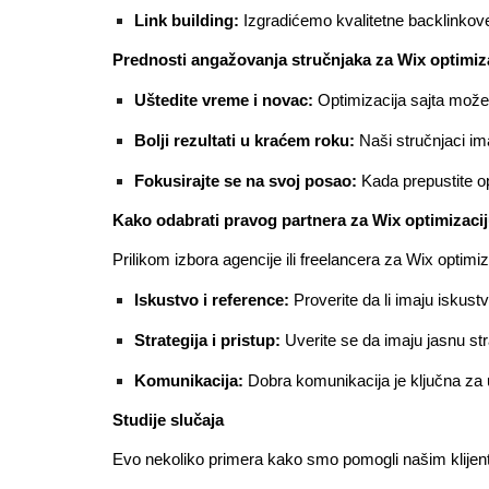
Link building:
Izgradićemo kvalitetne backlinkove 
Prednosti angažovanja stručnjaka za Wix optimiz
Uštedite vreme i novac:
Optimizacija sajta može 
Bolji rezultati u kraćem roku:
Naši stručnjaci ima
Fokusirajte se na svoj posao:
Kada prepustite op
Kako odabrati pravog partnera za Wix optimizaci
Prilikom izbora agencije ili freelancera za Wix optimiz
Iskustvo i reference:
Proverite da li imaju iskust
Strategija i pristup:
Uverite se da imaju jasnu stra
Komunikacija:
Dobra komunikacija je ključna za 
Studije slučaja
Evo nekoliko primera kako smo pomogli našim klijenti