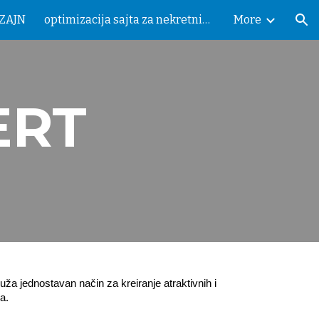
IZAJN
optimizacija sajta za nekretnine
More
ion
ERT
ža jednostavan način za kreiranje atraktivnih i
a.