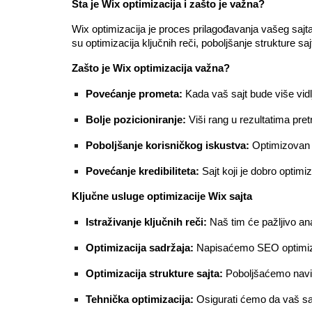
Šta je Wix optimizacija i zašto je važna?
Wix optimizacija je proces prilagođavanja vašeg sajta 
su optimizacija ključnih reči, poboljšanje strukture sa
Zašto je Wix optimizacija važna?
Povećanje prometa:
Kada vaš sajt bude više vidlji
Bolje pozicioniranje:
Viši rang u rezultatima pret
Poboljšanje korisničkog iskustva:
Optimizovan sa
Povećanje kredibiliteta:
Sajt koji je dobro optimiz
Ključne usluge optimizacije Wix sajta
Istraživanje ključnih reči:
Naš tim će pažljivo anal
Optimizacija sadržaja:
Napisaćemo SEO optimizova
Optimizacija strukture sajta:
Poboljšaćemo naviga
Tehnička optimizacija:
Osigurati ćemo da vaš sajt 