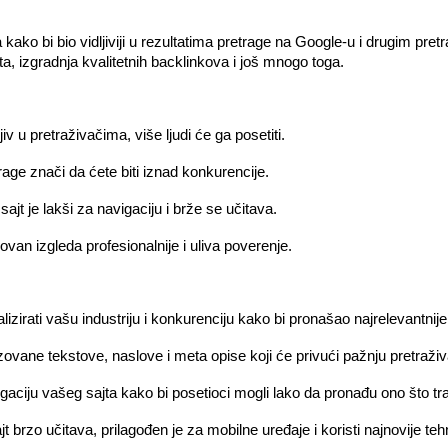
kako bi bio vidljiviji u rezultatima pretrage na Google-u i drugim pre
jta, izgradnja kvalitetnih backlinkova i još mnogo toga.
v u pretraživačima, više ljudi će ga posetiti.
rage znači da ćete biti iznad konkurencije.
jt je lakši za navigaciju i brže se učitava.
ovan izgleda profesionalnije i uliva poverenje.
izirati vašu industriju i konkurenciju kako bi pronašao najrelevantnije 
ne tekstove, naslove i meta opise koji će privući pažnju pretraživača
ciju vašeg sajta kako bi posetioci mogli lako da pronađu ono što tr
brzo učitava, prilagođen je za mobilne uređaje i koristi najnovije tehn