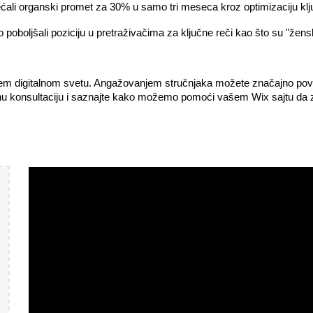
i organski promet za 30% u samo tri meseca kroz optimizaciju ključn
poboljšali poziciju u pretraživačima za ključne reči kao što su "žen
em digitalnom svetu. Angažovanjem stručnjaka možete značajno povećati
tnu konsultaciju i saznajte kako možemo pomoći vašem Wix sajtu da z