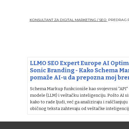
KONSULTANT ZA DIGITAL MARKETING / SEO
PREDRAG 
LLMO SEO Expert Europe AI Optimi
Sonic Branding - Kako Schema M
pomaže AI-u da prepozna moj bre
Schema Markup funkcioniše kao svojevrsni "API" (i
modele (LLM) i veštačku inteligenciju. Pošto AI si
kako to rade ljudi, već ga analiziraju i raščlanjuju
običnog teksta zahtevaju od veštačke inteligencij