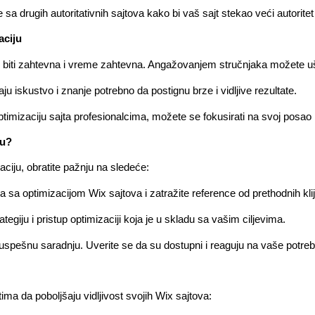
sa drugih autoritativnih sajtova kako bi vaš sajt stekao veći autorite
aciju
biti zahtevna i vreme zahtevna. Angažovanjem stručnjaka možete ušt
ju iskustvo i znanje potrebno da postignu brze i vidljive rezultate.
timizaciju sajta profesionalcima, možete se fokusirati na svoj posao i
ju?
aciju, obratite pažnju na sledeće:
va sa optimizacijom Wix sajtova i zatražite reference od prethodnih kli
tegiju i pristup optimizaciji koja je u skladu sa vašim ciljevima.
uspešnu saradnju. Uverite se da su dostupni i reaguju na vaše potreb
ma da poboljšaju vidljivost svojih Wix sajtova: