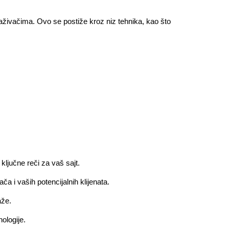
traživačima. Ovo se postiže kroz niz tehnika, kao što
ključne reči za vaš sajt.
 i vaših potencijalnih klijenata.
aže.
ologije.