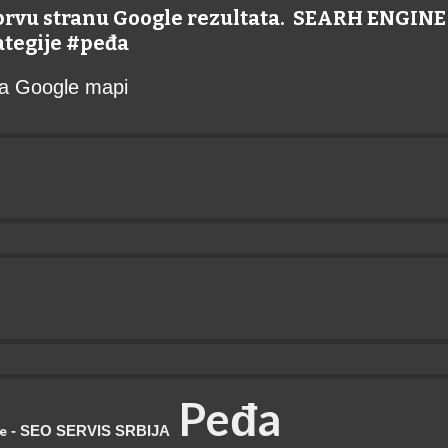
 prvu stranu Google rezultata. SEARH ENGI
rategije #peđa
 na Google mapi
P
eđa
- SEO SERVIS SRBIJA
je