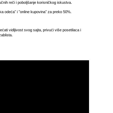
ih reči i poboljšanje korisničkog iskustva.
ska odeća" i "online kupovina" za preko 50%.
 vidljivost svog sajta, privući više posetilaca i
ablista.