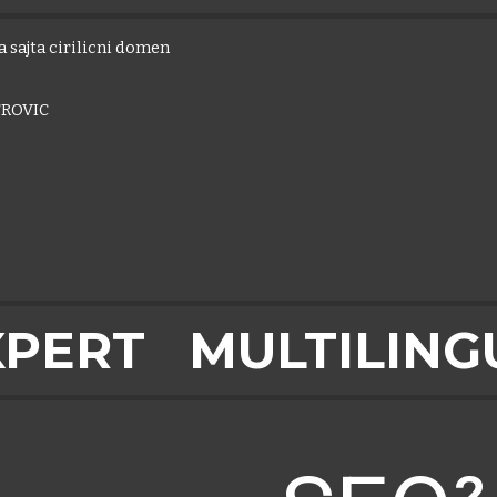
 sajta cirilicni domen
ROVIC
XPERT
MULTILING