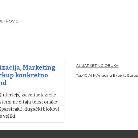
PETROVIC
AI MARKETING OBUKA
zacija, Marketing
arkup konkretno
Top 10 Ai MArketing Experts Euro
nd
nterfejs) za velike jezičke
stemi ne čitaju tekst onako
 (parsiraju), dugački blokovi
e veliki