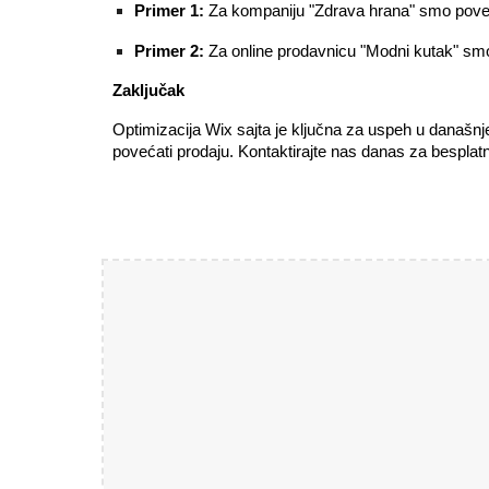
Primer 1:
Za kompaniju "Zdrava hrana" smo povećal
Primer 2:
Za online prodavnicu "Modni kutak" smo 
Zaključak
Optimizacija Wix sajta je ključna za uspeh u današnj
povećati prodaju. Kontaktirajte nas danas za bespla