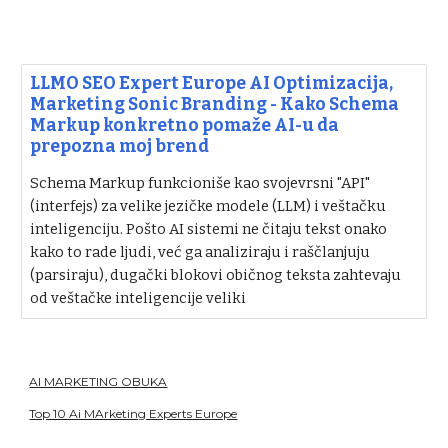
LLMO SEO Expert Europe AI Optimizacija,
Marketing Sonic Branding - Kako Schema
Markup konkretno pomaže AI-u da
prepozna moj brend
Schema Markup funkcioniše kao svojevrsni "API"
(interfejs) za velike jezičke modele (LLM) i veštačku
inteligenciju. Pošto AI sistemi ne čitaju tekst onako
kako to rade ljudi, već ga analiziraju i raščlanjuju
(parsiraju), dugački blokovi običnog teksta zahtevaju
od veštačke inteligencije veliki
AI MARKETING OBUKA
Top 10 Ai MArketing Experts Europe